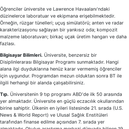
Öğrenciler üniversite ve Lawrence Havaalanı'ndaki
düzinelerce laboratuar ve ekipmana erişebilmektedir.
Örneğin, rüzgar tünelleri; uçuş simülatörü; anten ve radar
karakterizasyonu sağlayan bir yankısız oda; kompozit
malzeme laboratuvarı; birkaç uçak üretim hangarı ve daha
fazlası.
Bilgisayar Bilimleri.
Üniversite, benzersiz bir
Disiplinlerarası Bilgisayar Programı sunmaktadır. Hangi
alana ilgi duyduklarına henüz karar vermemiş öğrenciler
için uygundur. Programdan mezun olduktan sonra BT ile
ilgili herhangi bir alanda çalışabilirsiniz.
Tıp.
Üniversitenin 9 tıp programı ABD'de ilk 50 arasında
yer almaktadır. Üniversite en güçlü eczacılık okullarından
birine sahiptir. Ülkenin en iyileri listesinde 21. sırada (U.S.
News & World Report) ve Ulusal Sağlık Enstitüleri
tarafından finanse edilme açısından 7. sırada yer
almaktadır. Okulun araştırma merkezi dünyada bilinen 19